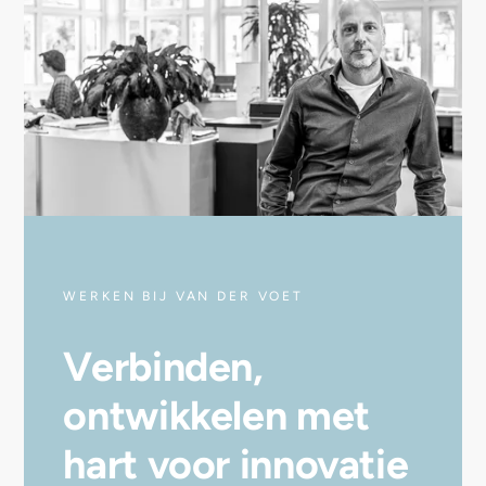
WERKEN BIJ VAN DER VOET
Verbinden,
ontwikkelen met
hart voor innovatie