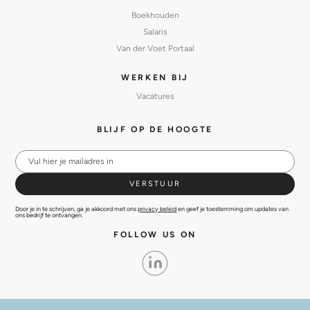
Boekhouden
Salaris
Van der Voet Portaal
WERKEN BIJ
Vacatures
BLIJF OP DE HOOGTE
Door je in te schrijven, ga je akkoord met ons
privacy beleid
en geef je toestemming om updates van
ons bedrijf te ontvangen.
FOLLOW US ON