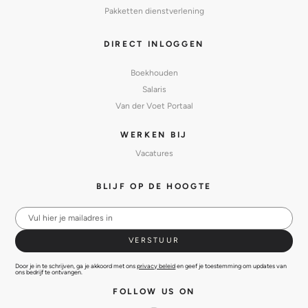
Pakketten dienstverlening
DIRECT INLOGGEN
Boekhouden
Salaris
Van der Voet Portaal
WERKEN BIJ
Vacatures
BLIJF OP DE HOOGTE
Door je in te schrijven, ga je akkoord met ons
privacy beleid
en geef je toestemming om updates van
ons bedrijf te ontvangen.
FOLLOW US ON