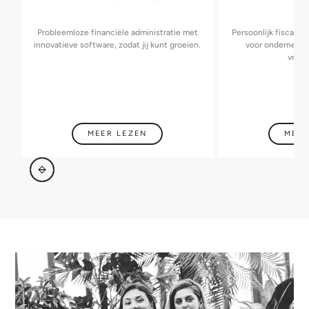
Probleemloze financiële administratie met
Persoonlijk fiscaal 
innovatieve software, zodat jij kunt groeien.
voor ondernemers
vraag
MEER LEZEN
MEER